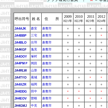
2009
2010
2011
2012
呼出符号
姓 名
住 所
H21年
H22年
H23年
H24年
森安
倉敷市
JA4AJK
○
○
○
○
三宅
倉敷市
JA4BBP
○
○
○
×
出羽
倉敷市
JA4BLO
○
○
○
○
逸見
倉敷市
JA4KGF
○
○
○
○
塚村
倉敷市
JA4OOY
○
○
○
○
JA4PMＰ
岡田
倉敷市
○
○
○
○
山形
倉敷市
JA4RLW
○
○
○
○
葛城
倉敷市
JA4TYO
○
○
×
×
福岡
倉敷市
JA4XZR
○
○
○
○
田中
倉敷市
JH4DDG
×
×
×
×
曽根
倉敷市
JH4EOV
×
×
×
×
中見
倉敷市
JH4GMJ
○
○
○
○