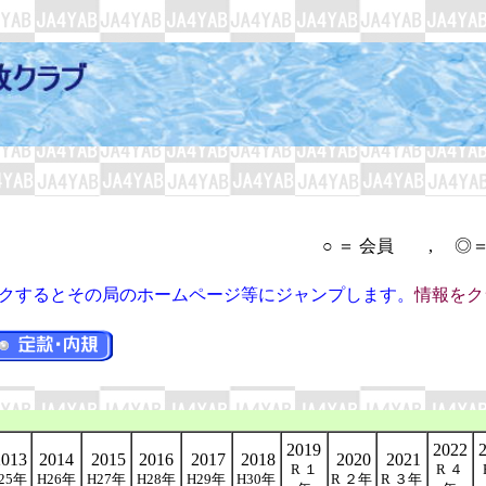
 ＝ 会員 , ◎＝紙クラブ
クするとその局のホームページ等にジャンプします。
情報をク
2019
2022
013
2014
2015
2016
2017
2018
2020
2021
R １
R ４
25年
H26年
H27年
H28年
H29年
H30年
R ２年
R ３年