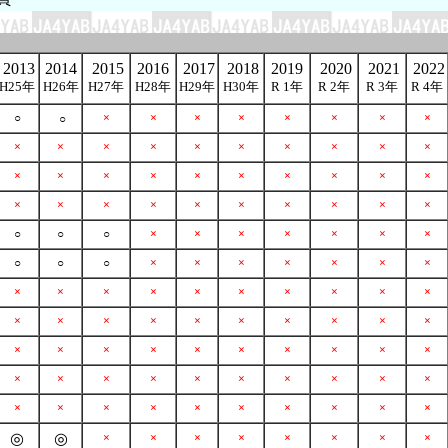
2013
2014
2015
2016
2017
2018
2019
2020
2021
2022
H25年
H26年
H27年
H28年
H29年
H30年
R 1年
R 2年
R 3年
R 4年
○
×
×
×
×
×
×
×
×
○
×
×
×
×
×
×
×
×
×
×
×
×
×
×
×
×
×
×
×
×
×
×
×
×
×
×
×
×
×
×
○
○
○
×
×
×
×
×
×
×
○
○
○
×
×
×
×
×
×
×
×
×
×
×
×
×
×
×
×
×
×
×
×
×
×
×
×
×
×
×
×
×
×
×
×
×
×
×
×
×
×
×
×
×
×
×
×
×
×
×
×
×
×
×
×
×
×
×
×
×
◎
◎
×
×
×
×
×
×
×
×