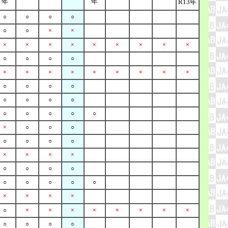
年
年
R13年
○
○
○
○
○
○
×
×
×
×
×
×
×
×
×
×
×
○
○
○
○
×
×
×
×
×
×
×
×
×
○
○
○
○
○
○
○
○
○
○
○
○
○
×
○
○
○
○
○
○
○
×
×
×
×
○
○
○
○
○
○
○
○
○
×
×
×
×
○
×
×
×
×
×
×
×
×
○
○
○
○