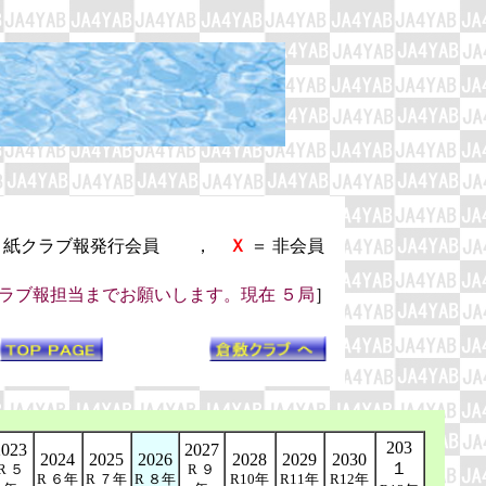
報発行会員 ，
Ｘ
＝ 非会員
ラブ報担当までお願いします。現在 ５局
］
203
2023
2027
2024
2025
2026
2028
2029
2030
１
R ５
R ９
R ６年
R ７年
R ８年
R10年
R11年
R12年