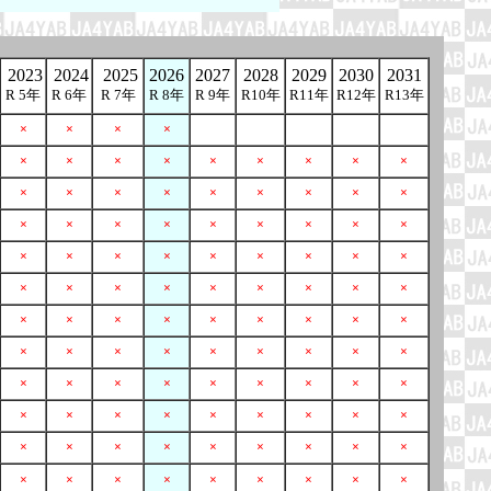
2023
2024
2025
2026
2027
2028
2029
2030
2031
R 5年
R 6年
R 7年
R 8年
R 9年
R10年
R11年
R12年
R13年
×
×
×
×
×
×
×
×
×
×
×
×
×
×
×
×
×
×
×
×
×
×
×
×
×
×
×
×
×
×
×
×
×
×
×
×
×
×
×
×
×
×
×
×
×
×
×
×
×
×
×
×
×
×
×
×
×
×
×
×
×
×
×
×
×
×
×
×
×
×
×
×
×
×
×
×
×
×
×
×
×
×
×
×
×
×
×
×
×
×
×
×
×
×
×
×
×
×
×
×
×
×
×