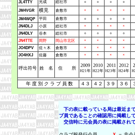
光成
総社市
JL4TTY
○
○
○
○
横見
JM4VGR
倉敷市
×
×
×
×
平田
倉敷市
JM4WQP
○
○
○
○
JN4DLJ
小原
総社市
×
×
×
×
JN4DLY
谷本
総社市
○
○
○
○
JN4TTE
岡野
岡山市北区
×
×
×
×
JO4DPV
佐々木
倉敷市
×
×
×
×
JO4HXJ
佐藤
倉敷市
×
×
×
×
2009
2010
2011
2012
2
呼出符号
姓 名
住 所
H21年
H22年
H23年
H24年
H
年 度 別 ク ラ ブ 員 数
４３
４２
３９
３６
下の表に載っている局は最近まで
ブ員であることの確認用に掲載し
交信時に元会員の表に掲載されて
○ ＝
クラブ報発行会員 ，
Ｘ
＝ 非会