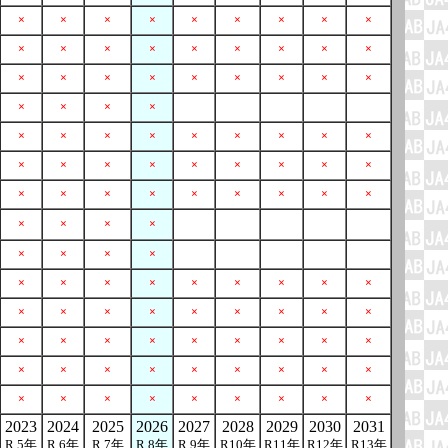
×
×
×
×
×
×
×
×
×
×
×
×
×
×
×
×
×
×
×
×
×
×
×
×
×
×
×
×
×
×
×
×
×
×
×
×
×
×
×
×
×
×
×
×
×
×
×
×
×
×
×
×
×
×
×
×
×
×
×
×
×
×
×
×
×
×
×
×
×
×
×
×
×
×
×
×
×
×
×
×
×
×
×
×
×
×
×
×
×
×
×
×
×
×
×
×
×
×
×
×
×
×
×
×
×
×
×
×
×
×
×
2023
2024
2025
2026
2027
2028
2029
2030
2031
R 5年
R 6年
R 7年
R 8年
R 9年
R10年
R11年
R12年
R13年