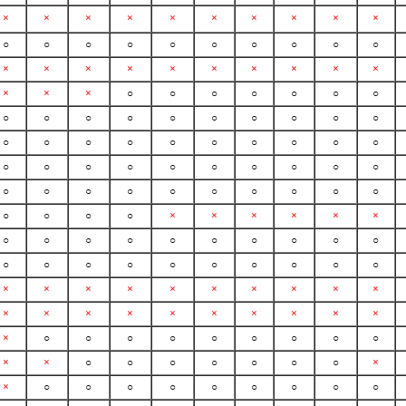
×
×
×
×
×
×
×
×
×
×
○
○
○
○
○
○
○
○
○
○
×
×
×
×
×
×
×
×
×
×
×
×
×
○
○
○
○
○
○
○
○
○
○
○
○
○
○
○
○
○
○
○
○
○
○
○
○
○
○
○
○
○
○
○
○
○
○
○
○
○
○
○
○
○
○
○
○
○
○
○
○
○
○
○
×
×
×
×
×
×
○
○
○
○
○
○
○
○
○
○
○
○
○
○
○
○
○
○
○
○
×
×
×
×
×
×
×
×
×
×
×
×
×
×
×
×
×
×
×
×
×
○
○
○
○
○
○
○
○
○
×
×
○
○
○
○
○
○
○
×
×
○
○
○
○
○
○
○
○
○