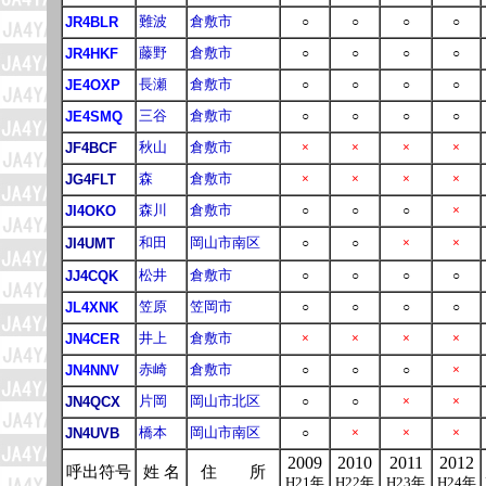
難波
倉敷市
JR4BLR
○
○
○
○
藤野
倉敷市
JR4HKF
○
○
○
○
長瀬
倉敷市
JE4OXP
○
○
○
○
三谷
倉敷市
JE4SMQ
○
○
○
○
秋山
倉敷市
JF4BCF
×
×
×
×
森
倉敷市
JG4FLT
×
×
×
×
森川
倉敷市
JI4OKO
○
○
○
×
和田
岡山市南区
JI4UMT
○
○
×
×
松井
倉敷市
JJ4CQK
○
○
○
○
笠原
笠岡市
JL4XNK
○
○
○
○
井上
倉敷市
JN4CER
×
×
×
×
赤崎
倉敷市
JN4NNV
○
○
○
×
片岡
岡山市北区
JN4QCX
○
○
×
×
橋本
岡山市南区
JN4UVB
○
×
×
×
2009
2010
2011
2012
呼出符号
姓 名
住 所
H21年
H22年
H23年
H24年