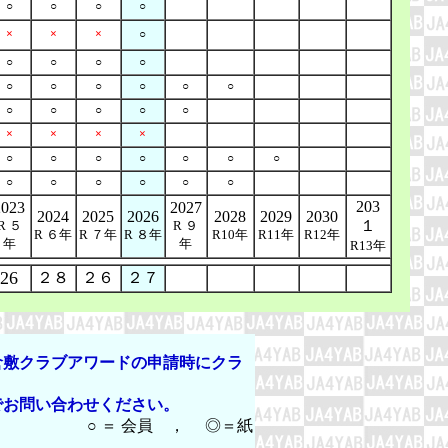
○
○
○
○
×
×
×
○
○
○
○
○
○
○
○
○
○
○
○
○
○
○
○
×
×
×
×
○
○
○
○
○
○
○
○
○
○
○
○
○
203
2023
2027
2024
2025
2026
2028
2029
2030
１
R ５
R ９
R ６年
R ７年
R ８年
R10年
R11年
R12年
年
年
R13年
26
２８
２６
２７
敷クラブアワードの申請時にクラ
お問い合わせください。
 ◎＝紙