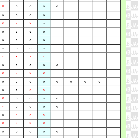
×
○
○
○
○
○
○
○
○
×
×
×
○
○
○
○
○
○
○
○
○
○
○
○
○
×
×
×
×
○
○
○
○
○
×
×
×
×
○
○
○
○
○
○
○
○
○
○
×
×
×
○
○
○
○
×
○
○
○
○
○
×
×
×
×
×
×
×
○
○
○
○
○