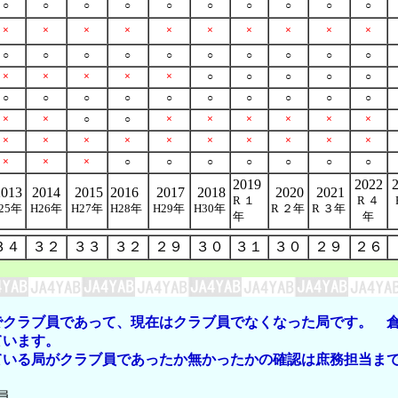
○
○
○
○
○
○
○
○
○
○
×
×
×
×
×
×
×
×
×
×
○
○
○
○
○
○
○
○
○
○
×
×
×
×
×
○
○
○
○
○
○
○
○
○
○
○
○
○
○
○
×
×
○
○
×
×
×
×
×
×
×
×
×
×
×
×
×
×
×
×
×
×
×
○
○
○
○
○
○
○
2019
2022
013
2014
2015
2016
2017
2018
2020
2021
R １
R ４
25年
H26年
H27年
H28年
H29年
H30年
R ２年
R ３年
年
年
３４
３２
３３
３２
２９
３０
３１
３０
２９
２６
クラブ員であって、現在はクラブ員でなくなった局です。 倉
ています。
いる局がクラブ員であったか無かったかの確認は庶務担当まで
 会員 ，
員