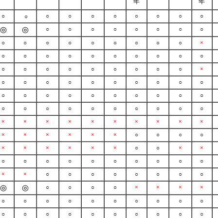
年
年
○
○
○
○
○
○
○
○
○
○
◎
◎
○
○
○
○
○
○
○
○
○
○
○
○
○
○
○
○
○
×
○
○
○
○
○
○
○
○
○
○
○
○
○
○
○
○
○
○
○
×
○
○
○
○
○
○
○
○
○
○
○
○
○
○
○
○
○
○
○
○
○
○
○
○
○
○
○
○
○
○
×
×
×
×
×
×
×
×
×
×
×
×
×
×
×
×
○
○
○
○
×
×
×
×
×
×
○
○
×
×
○
○
○
○
○
○
○
○
○
○
×
×
○
○
○
○
○
○
○
○
◎
◎
○
○
○
○
×
×
×
×
○
○
○
○
○
○
○
○
○
○
○
○
○
○
○
○
○
○
○
○