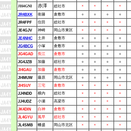
赤澤
JH4GNI
総社市
×
×
×
×
衛籐
倉敷市
JR4BXK
○
○
○
○
住田
総社市
JR4FPF
×
×
×
×
神崎
岡山市東区
JE4GJV
×
×
×
×
土井
倉敷市
JE4NHC
○
○
○
○
小塚
倉敷市
JG4BCG
○
○
○
○
長江
倉敷市
JG4GAD
○
○
○
○
加藤
総社市
JG4JZB
○
○
○
○
加藤
倉敷市
JI4GAU
○
○
○
○
藤原
岡山市北区
JI4MUW
○
○
○
○
三宅
倉敷市
JI4SUY
×
×
×
×
横内
総社市
JJ4NDD
×
×
×
×
小瀬
高梁市
JJ4UDZ
×
×
×
×
白神
倉敷市
JK4DIN
×
×
×
×
風早
総社市
JL4GYU
×
×
×
×
幡盛
岡山市北区
JL4SMB
×
×
×
×