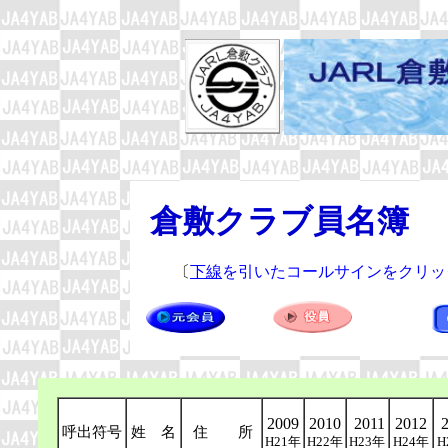
倉敷クラブ員名簿
○
〔
下線
を引いたコールサインをクリッ
2009
2010
2011
2012
2
呼出符号
姓 名
住 所
H21年
H22年
H23年
H24年
H