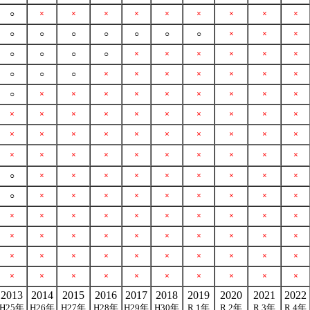
○
×
×
×
×
×
×
×
×
×
○
○
○
○
○
○
○
×
×
×
○
○
○
○
×
×
×
×
×
×
○
○
○
×
×
×
×
×
×
×
○
×
×
×
×
×
×
×
×
×
×
×
×
×
×
×
×
×
×
×
×
×
×
×
×
×
×
×
×
×
×
×
×
×
×
×
×
×
×
×
○
×
×
×
×
×
×
×
×
×
○
×
×
×
×
×
×
×
×
×
×
×
×
×
×
×
×
×
×
×
×
×
×
×
×
×
×
×
×
×
×
×
×
×
×
×
×
×
×
×
×
×
×
×
×
×
×
×
×
×
2013
2014
2015
2016
2017
2018
2019
2020
2021
2022
H25年
H26年
H27年
H28年
H29年
H30年
R 1年
R 2年
R 3年
R 4年